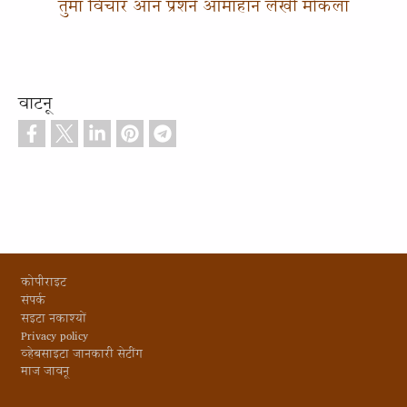
तुमा विचार आन प्रशने आमाहान लेखी मोकला
वाटनू
Footer
कोपीराइट
संपर्क
सइटा नकाश्यों
Privacy policy
व्हेबसाइटा जानकारी सेटींग
माज जावनू