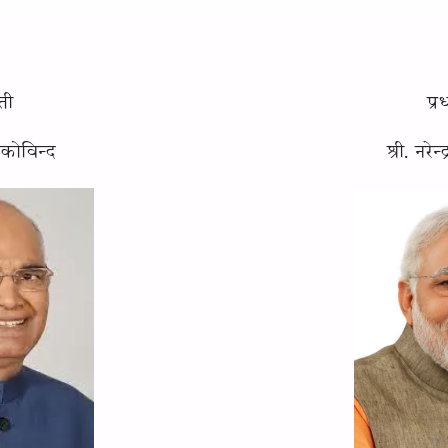
पती
प्र
 कोविन्द
श्री. नरेन