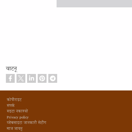
वाटनू
Footer
कोपीराइट
संपर्क
सइटा नकाश्यों
Privacy policy
व्हेबसाइटा जानकारी सेटींग
माज जावनू