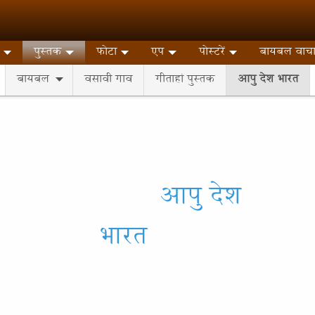
पुस्तक
फोटा
एप
पोस्टरें
बायबल वाच
बायबल
वसावी गाव
गीताहां पुस्तक
आपु देश भारत
आपु देश
भारत