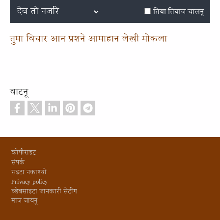
0.45%
केअनू
Previous
Next
तिया तियाज चालनू
तुमा विचार आन प्रशने आमाहान लेखी मोकला
वाटनू
Footer
कोपीराइट
संपर्क
सइटा नकाश्यों
Privacy policy
व्हेबसाइटा जानकारी सेटींग
माज जावनू