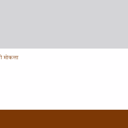
खी मोकला